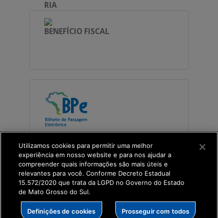
RIA
BENEFÍCIO FISCAL
Bilhete de Passag
Utilizamos cookies para permitir uma melhor
em Eletrônico
experiência em nosso website e para nos ajudar a
compreender quais informações são mais úteis e
relevantes para você. Conforme Decreto Estadual
15.572/2020 que trata da LGPD no Governo do Estado
de Mato Grosso do Sul.
CADASTRO FISCAL
Definições de cookies
Prosseguir com todos
2023 ©
COTIN - Todos direitos reservados